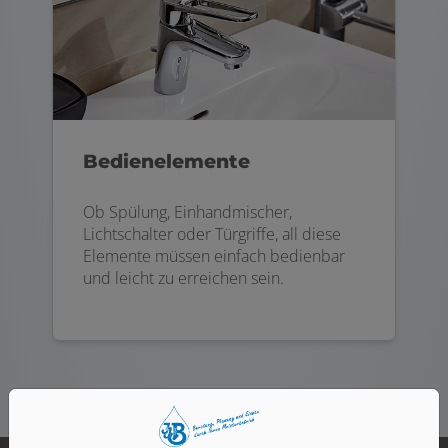
Bedienelemente
Ob Spülung, Einhandmischer,
Lichtschalter oder Türgriffe, all diese
Elemente müssen einfach bedienbar
und leicht zu erreichen sein.