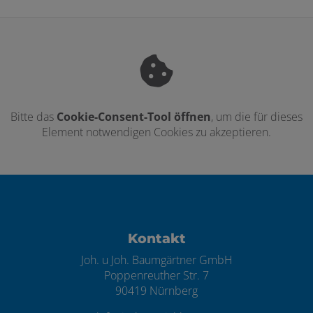
Bitte das
Cookie-Consent-Tool öffnen
, um die für dieses
Element notwendigen Cookies zu akzeptieren.
Footer - Kontaktdaten und Öffnungszei
Kontakt
Joh. u Joh. Baumgärtner GmbH
Poppenreuther Str. 7
90419 Nürnberg