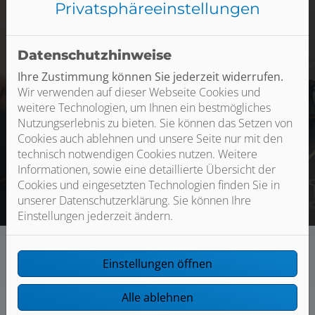
Privatsphäre­einstellungen
Datenschutzhinweise
Lassen Sie sich von unserem kompetenten Team
individuell beraten, damit Ihr barrierefreies Bad perfekt
Ihre Zustimmung können Sie jederzeit widerrufen.
zu Ihren Bedürfnissen passt – und bei Bedarf einfach
Wir verwenden auf dieser Webseite Cookies und
anpassbar ist. Joh. u Joh. Baumgärtner GmbH ist Ihr
weitere Technologien, um Ihnen ein bestmögliches
Fachbetrieb fürs Bad in Nürnberg.
Nutzungserlebnis zu bieten. Sie können das Setzen von
Cookies auch ablehnen und unsere Seite nur mit den
technisch notwendigen Cookies nutzen. Weitere
Jetzt anfragen
Informationen, sowie eine detaillierte Übersicht der
Cookies und eingesetzten Technologien finden Sie in
unserer Datenschutzerklärung. Sie können Ihre
Einstellungen jederzeit ändern.
Einstellungen öffnen
Alle ablehnen
Unsere Kompetenzen