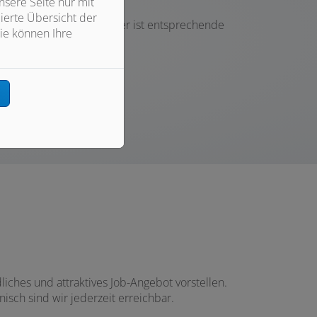
den.
sere Seite nur mit
ierte Übersicht der
verhältnis befinden. Daher ist entsprechende
ie können Ihre
m!
n
ches und attraktives Job-Angebot vorstellen.
isch sind wir jederzeit erreichbar.