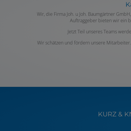
K
Wir, die Firma Joh. u Joh. Baumgärtner GmbH
Auftraggeber bieten wir ein
Jetzt Teil unseres Teams werde
Wir schätzen und fördern unsere Mitarbeiter.
KURZ & KN