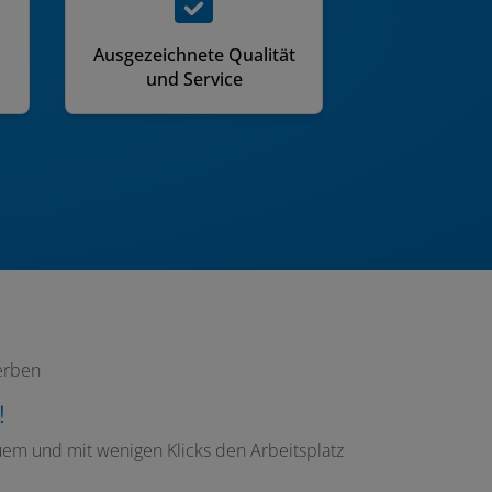
Ausgezeichnete Qualität
und Service
erben
!
quem und mit wenigen Klicks den Arbeitsplatz