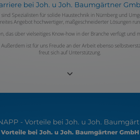
arriere bei Joh. u Joh. Baumgärtner Gm
, sind Spezialisten für solide Haustechnik in Nürnberg und Um
 breites Angebot hochwertiger, maßgeschneiderter Lösungen run
n, das über vielseitiges Know-how in der Branche verfügt und m
 Außerdem ist für uns Freude an der Arbeit ebenso selbstverstä
freut sich auf Unterstützung.
APP - Vorteile bei Joh. u Joh. Baumgä
Vorteile bei Joh. u Joh. Baumgärtner GmbH