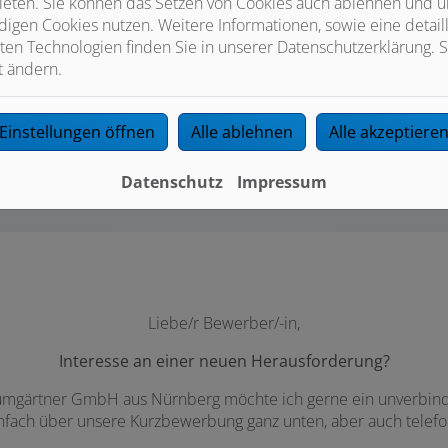
e Bewerbung ist bei uns in guten Hän
ieten. Sie können das Setzen von Cookies auch ablehnen und un
igen Cookies nutzen. Weitere Informationen, sowie eine detaill
g mit großer Wahrscheinlichkeit in einem bestehenden Arbeits
ten Technologien finden Sie in unserer Datenschutzerklärung. S
Diskretion selbstverständlich.
t ändern.
ir freuen uns über kompetente Unterstützung in unserem Tea
Einstellungen öffnen
Alle ablehnen
Alle akzeptiere
Zum Bewerbungsformular
Datenschutz
Impressum
Liebe/r Bewerber/-in,
Interesse an einer neuen Herausforderung?
aumgärtner GmbH aus Nürnberg möchte ich gerne ein unverbindli
infach über unsere Kurzbewerbung ganz unten, aber auch telefon