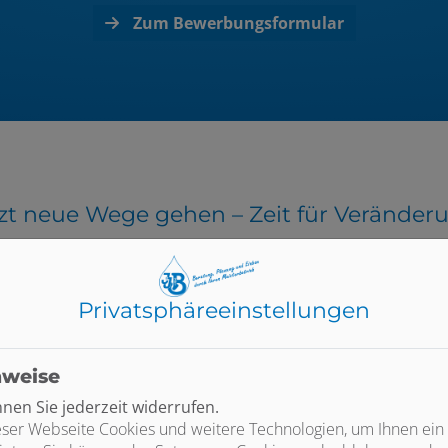
Zum Bewerbungsformular
zt neue Wege gehen – Zeit für Veränder
Privatsphäre­einstellungen
nweise
en Sie jederzeit widerrufen.
Diskretion wird bei uns groß geschrieben
ser Webseite Cookies und weitere Technologien, um Ihnen ein