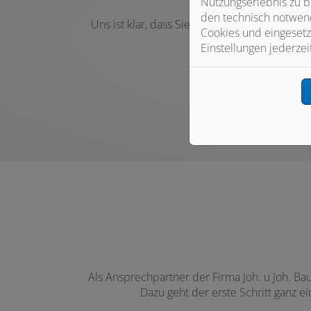
Jed
Nutzungserlebnis zu b
den technisch notwend
Uns ist klar, dass Sie
sich bei Ihrer Bewerbun
Cookies und eingesetz
Einstellungen jederzei
W
Als Ansprechpartner der Firma Joh. u Joh. B
Dazu geht der erste Schritt ganz e