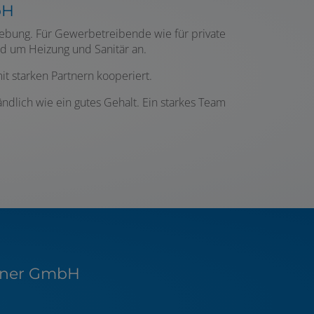
bH
gebung. Für Gewerbetreibende wie für private
d um Heizung und Sanitär an.
it starken Partnern kooperiert.
ndlich wie ein gutes Gehalt. Ein starkes Team
rtner GmbH