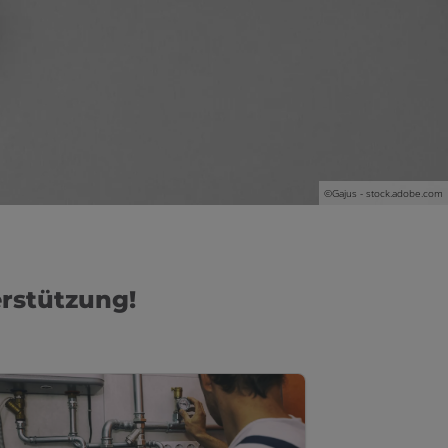
©Gajus - stock.adobe.com
erstützung!