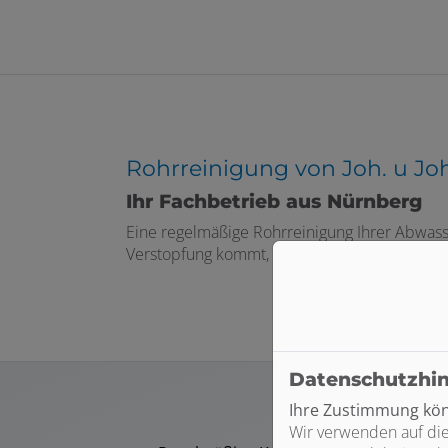
Rohrreinigung von Joh. u J
Ihr Fachbetrieb aus Nürnberg
Eine regelmäßige Rohrreinigung Ihrer Abwasse
Verstopfung kommt, sind wir für Sie da. Joh. 
Datenschutzhi
Ihre Zustimmung könn
Wir verwenden auf die