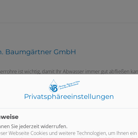
oh. Baumgärtner GmbH
rrohre ist wichtig, damit Ihr Abwasser immer gut abfließen ka
u Joh. Baumgärtner GmbH ist Ihr Fachbetrieb für Rohrreinigung 
Privatsphäre­einstellungen
nweise
en Sie jederzeit widerrufen.
ser Webseite Cookies und weitere Technologien, um Ihnen ein