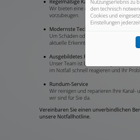
Regelmäßige Kanal- und Rohrreinigun
Nutzungserlebnis zu b
Wir bieten eine regelmäßige Rohr- und 
den technisch notwend
vorzubeugen.
Cookies und eingesetz
Einstellungen jederzei
Modernste Technik
Um Schäden oder Verstopfungen zu lokal
aktuelle Erkenntnisse.
Ausgebildetes Fachpersonal
Unser Team ist bestens ausgebildet und e
im Notfall schnell reagieren und Ihr Pr
Rundum-Service
Wir reinigen und reparieren Ihre Kanal-
wir sind für Sie da.
Vereinbaren Sie einen unverbindlichen Ber
unsere Notfallhotline.