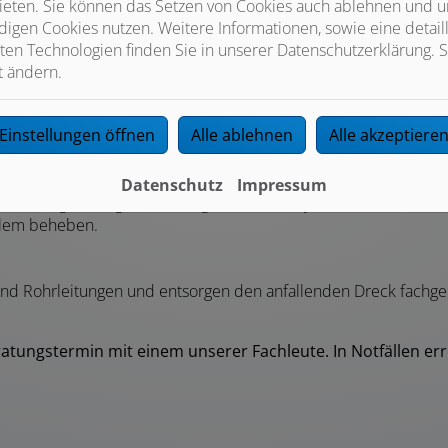
g
ieten. Sie können das Setzen von Cookies auch ablehnen und un
Kanalreinigung an, um Schäden frühzeitig zu erkennen und Ve
igen Cookies nutzen. Weitere Informationen, sowie eine detaill
ten Technologien finden Sie in unserer Datenschutzerklärung. S
t ändern.
isieren, nutzen wir moderne Kameratechnik. Zur Beseitigung s
Einstellungen öffnen
Alle ablehnen
Alle akzeptiere
Datenschutz
Impressum
rhält regelmäßig Fortbildungen, um Ihnen jederzeit mit Rat und
oblem beheben.
 und Rohrleitungen und entsorgen den anfallenden Dreck fachger
atungstermin mit einem unserer Fachleute. In Notfällen er