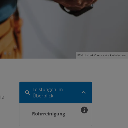
©Yakobchuk Olena - stock.adobe.com
Leistungen im
Überblick
ie
Rohrreinigung