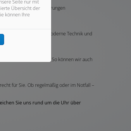
sere Seite nur mit
rschmutzungen und Ablagerungen
ierte Übersicht der
ie können Ihre
etzen wir ebenfalls auf moderne Technik und
n
 Tat zur Seite zu stehen. So können wir auch
echt für Sie. Ob regelmäßig oder im Notfall –
reichen Sie uns rund um die Uhr über