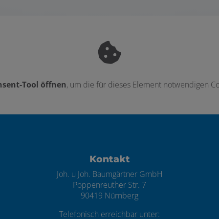
sent-Tool öffnen
, um die für dieses Element notwendigen Co
ten
Kontakt
Joh. u Joh. Baumgärtner GmbH
Poppenreuther Str. 7
90419 Nürnberg
Telefonisch erreichbar unter: