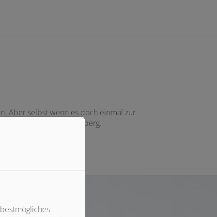
nn. Aber selbst wenn es doch einmal zur
und Notfallhilfe aus Nürnberg.
 bestmögliches